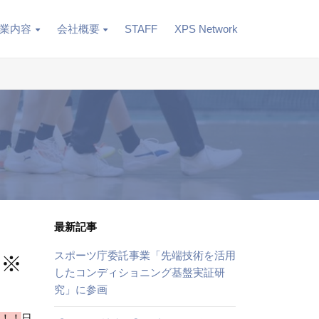
業内容
会社概要
STAFF
XPS Network
最新記事
スポーツ庁委託事業「先端技術を活用
！※
したコンディショニング基盤実証研
究」に参画
た！！
日