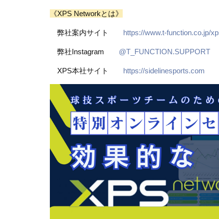
《XPS Networkとは》
弊社案内サイト
https://www.t-function.co.jp/x
弊社Instagram
@T_FUNCTION.SUPPORT
XPS本社サイト
https://sidelinesports.com